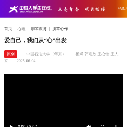
登录/
首页
|
心理
|
朋辈教育
|
朋辈心作
爱自己，我们从“心”出发
原创
中国石油大学（华东）
杨斌 韩雨欣 王心怡 王人
立
2025-06-04