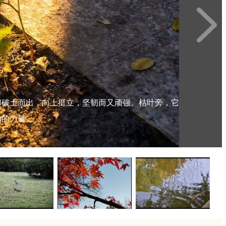
却破土而出，向上挺立，坚韧而又顽强。枯叶旁，它
的废品站专注忙碌。在这略显萧瑟的季节，平凡的
。我抓拍到了两只，正好处于画面的中垂线上。一只
衬下愈发艳丽。叶片形状如掌，脉络清晰，尽显秋日
金黄的枝叶与婆娑树影揉碎、缠绕。涟漪泛起，似一
勃的力量。
里一抹温暖的风景。
一动，甚是可爱。
与诗意。