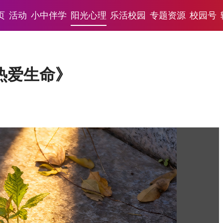
页
活动
小中伴学
阳光心理
乐活校园
专题资源
校园号
热爱生命》