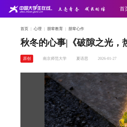
首
首页
|
心理
|
朋辈教育
|
朋辈心作
秋冬的心事|《破隙之光，
原创
南京师范大学
夏语思
2026-01-27