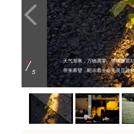
/
/
/
/
/
1
2
3
4
5
天气渐寒，万物凋零。这株嫩苗
秋阳洒落，一位老人于逐日塔旁
敬文广场前草坪上有几只灰喜鹊
片片枫叶鲜红夺目，在蓝天的映
秋水如镜，轻轻摇曳间，将岸边
5
5
5
5
5
带来希望，昭示着生命无畏且蓬
他，用勤劳诠释生活，成为秋日
眺望远方，一只低头觅食，一静
的绚烂与静美。
幅流动的油画，诉说着秋的静谧