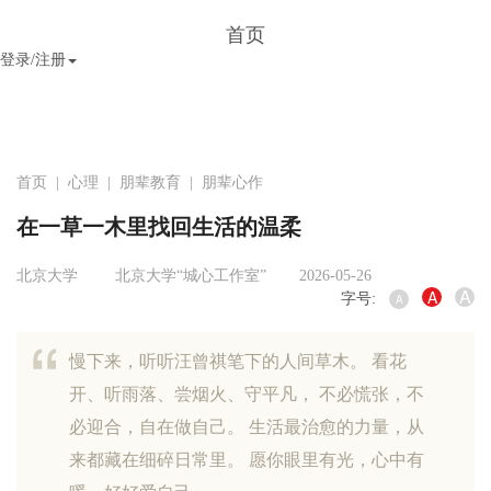
首页
登录/注册
首页
|
心理
|
朋辈教育
|
朋辈心作
在一草一木里找回生活的温柔
北京大学
北京大学“城心工作室”
2026-05-26
A
A
字号:
A
慢下来，听听汪曾祺笔下的人间草木。 看花
开、听雨落、尝烟火、守平凡， 不必慌张，不
必迎合，自在做自己。 生活最治愈的力量，从
来都藏在细碎日常里。 愿你眼里有光，心中有