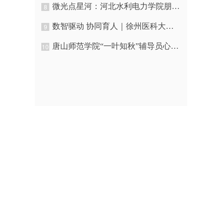
微光点星河：河北水利电力学院朋辈学生骨干在大学生心理健康教育中的“助人达己”
8
数智驱动 协同育人｜徐州医科大学持续推进“家校医社”新模式
9
唐山师范学院“一叶知秋”辅导员心理赋能主题沙龙
10