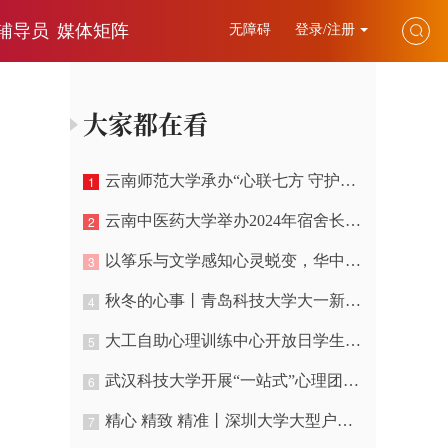
辅导员
媒体矩阵
无障碍
登录/注册
大家都在看
云南师范大学承办“心联七方 守护成长”云南省学生心理健康工作片区跨校集中会商
1
云南中医药大学举办2024年宿舍长心理健康工作能力提升培训
2
以筝乐与文学感知心灵蜕变，华中师大举办“四时谣”心灵疗愈音乐会
3
秋冬的心事丨青岛科技大学大一新生团体心理辅导进行时
4
大工自助心理训练中心开放日学生体验火爆了！
5
武汉科技大学开展“一站式”心理团辅告别手机成瘾
6
精心 精致 精准丨深圳大学大型户外“心理健康课”来啦
7