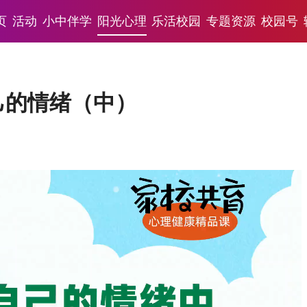
页
活动
小中伴学
阳光心理
乐活校园
专题资源
校园号
己的情绪（中）