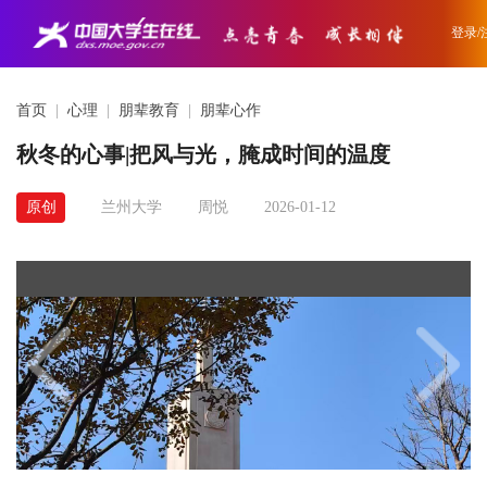
登录/
首页
|
心理
|
朋辈教育
|
朋辈心作
秋冬的心事|把风与光，腌成时间的温度
原创
兰州大学
周悦
2026-01-12