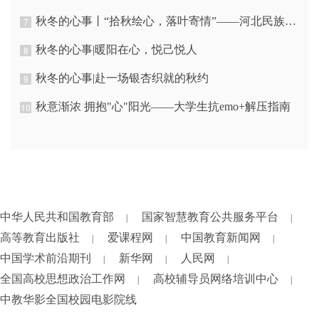
秋冬的心事丨“拾秋绘心，落叶寄情”——河北民族师范学院创意手工活动作品展示
7
秋冬的心事|暖阳在心，悦己悦人
8
秋冬的心事|赴一场银杏织就的秋约
9
秋意渐浓 拥抱"心"阳光——大学生抗emo+解压指南
10
中华人民共和国教育部
国家智慧教育公共服务平台
|
|
高等教育出版社
爱课程网
中国教育新闻网
|
|
|
中国学术前沿期刊
新华网
人民网
|
|
|
全国高校思想政治工作网
高校辅导员网络培训中心
|
|
中教华影全国校园电影院线