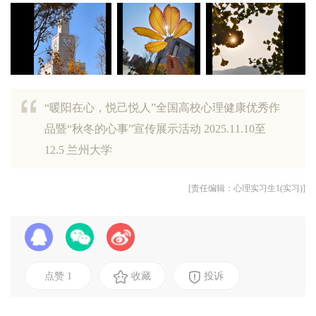
“暖阳在心，悦己悦人”全国高校心理健康优秀作
躲在树后拍钟塔：秋黄叶簇晃在钟面旁，风动叶摇时，钟面像揉皱
深秋黄月季是意外之喜，莽撞绽放的花瓣卷着褶皱，似未熨平的阳
品暨“秋冬的心事”宣传展示活动 2025.11.10至
的画，凌厉的时间忽然软下来。记录从非复刻，是把声与味揉进画
指尖攥着七叶树叶子，阳光漏叶缝烫出红边。叶脉硌得指腹发痒，
扇形叶剪碎太阳，远山洇作淡墨。快门轻响时，一片叶擦镜飘落，
叶片层层叠叠垂落，似将秋阳缝在枝桠。未调滤镜，鲜活颜色本是
落叶乔木枝桠如瘦骨嶙峋的手，撕碎灰蓝天幕，左侧松柏攥着深绿
光。仰颈举镜半分钟，等风拂出松弛花枝，抬头便接住冷天里的一
12.5 兰州大学
面
如触碰秋的心跳。抓住不必用力，指尖温度让落叶鲜活起来
原来遇见从非巧合，是风、光、叶与我，恰好站成同一秒的距离
风抖落的季节碎金——好画面从无需修饰，自会发光
似旧时光。忽懂留白：空枝非萧瑟，是季节写给春天的伏笔。
捧暖
[责任编辑：心理实习生1(实习)]
点赞
1
收藏
投诉