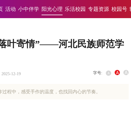
页
活动
小中伴学
阳光心理
乐活校园
专题资源
校园号
落叶寄情”——河北民族师范学
A
A
字号:
A
2025-12-19
作过程中，感受手作的温度，也找回内心的节奏。