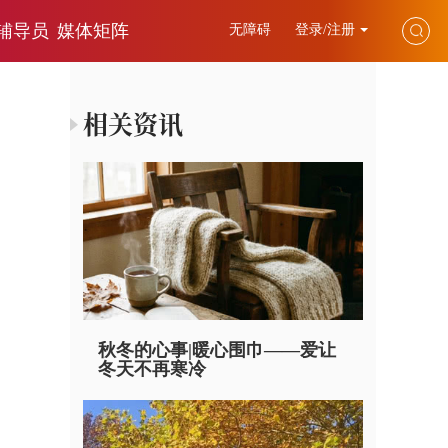
辅导员
媒体矩阵
无障碍
登录/注册
相关资讯
秋冬的心事|暖心围巾——爱让
冬天不再寒冷