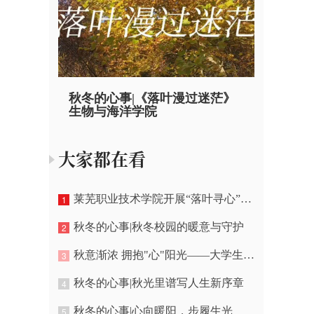
秋冬的心事|《落叶漫过迷茫》
生物与海洋学院
大家都在看
莱芜职业技术学院开展“落叶寻心”创意心理疗愈活动
1
秋冬的心事|秋冬校园的暖意与守护
2
秋意渐浓 拥抱"心"阳光——大学生抗emo+解压指南
3
秋冬的心事|秋光里谱写人生新序章
4
秋冬的心事|心向暖阳，步履生光
5