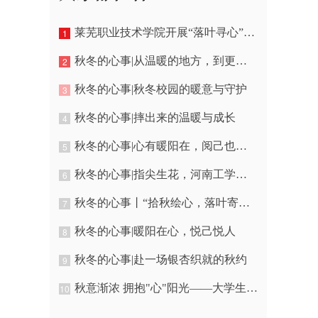
莱芜职业技术学院开展“落叶寻心”创意心理疗愈活动
1
秋冬的心事|从温暖的地方，到更温暖的方向
2
秋冬的心事|秋冬校园的暖意与守护
3
秋冬的心事|摔出来的温暖与成长
4
秋冬的心事|心有暖阳在，阅己也如葵
5
秋冬的心事|指尖生花，河南工学院“冬天的暖心事”园艺贴画完美收官
6
秋冬的心事丨“拾秋绘心，落叶寄情”——河北民族师范学院创意手工活动作品展示
7
秋冬的心事|暖阳在心，悦己悦人
8
秋冬的心事|赴一场银杏织就的秋约
9
秋意渐浓 拥抱"心"阳光——大学生抗emo+解压指南
10