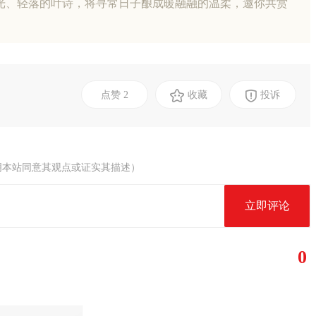
光、轻落的叶诗，将寻常日子酿成暖融融的温柔，邀你共赏
点赞
2
收藏
投诉
明本站同意其观点或证实其描述）
立即评论
0