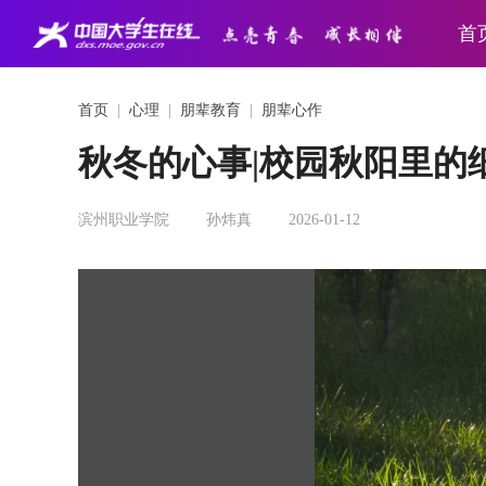
首
首页
|
心理
|
朋辈教育
|
朋辈心作
秋冬的心事|校园秋阳里的
滨州职业学院
孙炜真
2026-01-12