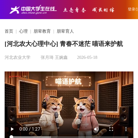
登录/
首页
|
心理
|
朋辈教育
|
朋辈育人
[河北农大心理中心] 青春不迷茫 喵语来护航
河北农业大学
张月琦 王婉鑫
2026-05-18