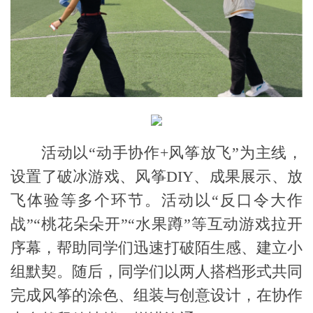
活动以
“动手协作
+
风筝
放飞
”为主线，
设置了破冰游戏、风筝
DIY
、成果展示
、
放
飞体验等多个环节。
活动以
“反口令大作
战”“桃花朵朵开”“水果蹲”等互动游戏
拉开
序幕
，帮助同学们迅速打破陌生感、建立小
组默契。随后，
同学们
以两人搭档形式共同
完成风筝的涂色、组装与创意设计，在协作