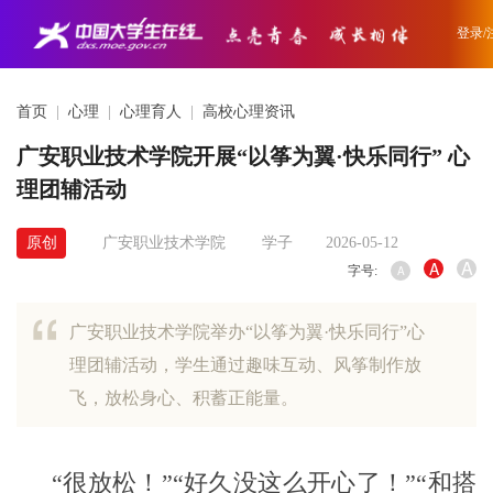
登录/
首页
|
心理
|
心理育人
|
高校心理资讯
广安职业技术学院开展“以筝为翼·快乐同行” 心
理团辅活动
原创
广安职业技术学院
学子
2026-05-12
A
A
字号:
A
广安职业技术学院举办“以筝为翼·快乐同行”心
理团辅活动，学生通过趣味互动、风筝制作放
飞，放松身心、积蓄正能量。
“很放松
！
”“好久没这么开心了
！
”“和搭