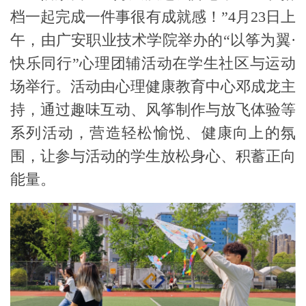
档一起完成一件事很有成就感
！
”
4
月
2
3
日上
午，
由广安职业技术学院举办的
“以筝为翼
·
快乐同行
”心理团辅活动在
学生社区与运动
场举行
。
活动由
心理健康教育中心邓成龙
主
持，
通过趣味互动
、
风筝
制作与
放飞体验
等
系列活动
，
营造
轻松愉悦
、
健康向上
的氛
围
，
让参与活动的学生
放松身心、积蓄正向
能量
。