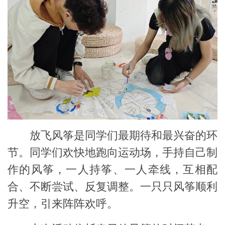
放飞风筝是同学们最期待和
最
兴奋
的环
节。同学们
欢快地跑向运动场，
手持
自己
制
作的风筝，一人持筝、一人牵线，互相配
合、不断尝试
、
反复调整。
一只只
风筝顺利
升空，引来阵阵欢呼
。