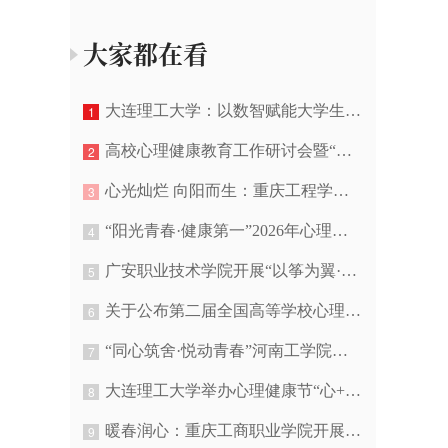
大家都在看
大连理工大学：以数智赋能大学生心理健康
1
高校心理健康教育工作研讨会暨“高校心理健康工作者之家”工作管理交流会会议通知
2
心光灿烂 向阳而生：重庆工程学院开展心理主题游园活动
3
“阳光青春·健康第一”2026年心理健康教育专题征集通知
4
广安职业技术学院开展“以筝为翼·快乐同行” 心理团辅活动
5
关于公布第二届全国高等学校心理健康教育微课征集展示活动结果的通知
6
“同心筑舍·悦动青春”河南工学院举办宿舍心理健康主题户外活动
7
大连理工大学举办心理健康节“心+科技”游园会活动
8
暖春润心：重庆工商职业学院开展积极心理培养系列活动
9