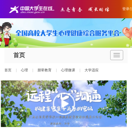
登录/
首页
导
航
条
首页
|
心理
|
朋辈教育
|
心理微课
|
大学适应