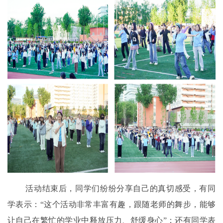
活动结束后，同学们纷纷分享自己的真切感受
，
有同
学表示：“
这个活动
非常丰富有趣，跟随老师的舞步，能够
让自己
在繁忙的学业中释放
压力
、
舒缓身心”；还有同学表