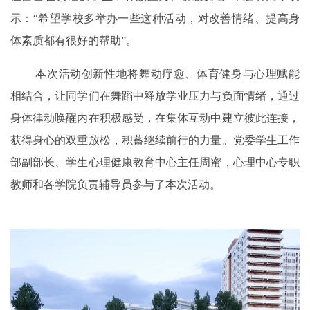
示：“
希望
学校
多举办一些这种活动，对
改善情绪、提高身
体素质
都有
很好的
帮助
”
。
本次活动创新性地将舞动疗愈、体育健身与心理赋能
相结合，让同学们在舞蹈中释放学业压力与负面情绪，通过
身体律动唤醒内在积极感受，在集体互动中建立彼此连接，
获得身心的双重放松，积蓄继续前行的力量。党委学生工作
部副部长、学生心理健康教育中心主任周蜜，心理中心专职
教师和各学院负责辅导员
参与了
本次
活动。