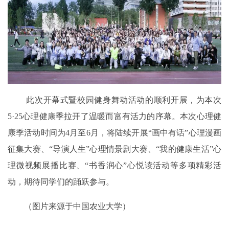
此次开幕式暨校园健身舞动活动的顺利开展，为本次
5·25
心理健康季拉开了温暖而富有活力的序幕。本次心理健
康季活动时间为
4
月至
6
月，将陆续开展“画中有话”心理漫画
征集大赛、“导演人生”心理情景剧大赛、“我的健康生活”心
理微视频展播比赛、“书香润心”心悦读活动等多项精彩活
动，
期待
同学们
的
踊跃参与。
（图片来源于中国农业大学）