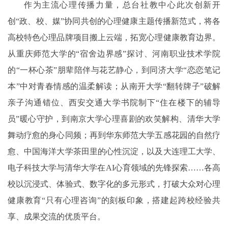
作为主流心理传播力量，总台社教中心此次创新开
创“政、校、媒”协同共创的心理健康主题传播新范式，将各
高校特色心理品牌项目搬上云端，拓宽心理健康教育边界。
从重庆师范大学的“宿舍边界感”探讨、河南职业技术学院
的“一杯心茶”朋辈陪伴与花艺静心，到同济大学“恋恋笔记
本”中对青春情感的温柔解读；从南开大学“翻转牌子”破解
亲子沟通错位、西安交通大学书院制下“住在楼下的辅导
员”暖心守护，到南京大学心理喜剧的欢笑解构、清华大学
舞动疗愈的身心同频；再到华东师范大学五感花园的自然疗
愈、中国海洋大学茶田里的心性沉淀，以及大连理工大学、
电子科技大学与清华大学在AI心育领域的先锋探索……各高
校以沉浸式、体验式、数字化的多元形式，打破大众对心理
健康教育“只有心理咨询”的刻板印象，搭建起跨校经验共
享、成果交流的优质平台。