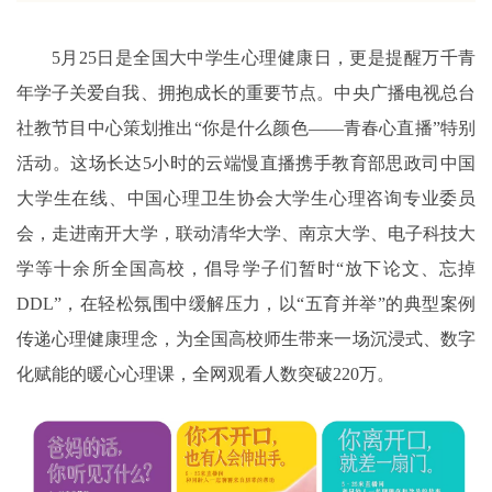
5⽉25日是全国⼤中学⽣⼼理健康⽇，更是提醒万千⻘
年学⼦关爱⾃我、拥抱成⻓的重要节点。中央⼴播电视总台
社教节⽬中⼼策划推出“你是什么颜⾊——⻘春⼼直播”特别
活动。这场⻓达5⼩时的云端慢直播携⼿教育部思政司中国
⼤学⽣在线、中国⼼理卫⽣协会⼤学⽣⼼理咨询专业委员
会，⾛进南开⼤学，联动清华⼤学、南京⼤学、电⼦科技⼤
学等⼗余所全国⾼校，倡导学⼦们暂时“放下论⽂、忘掉
DDL”，在轻松氛围中缓解压⼒，以“五育并举”的典型案例
传递⼼理健康理念，为全国⾼校师⽣带来⼀场沉浸式、数字
化赋能的暖⼼⼼理课，全⽹观看⼈数突破220万。